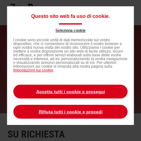
Passa
al
Navigat
Questo sito web fa uso di cookie.
contenuto
principa
principale
Seleziona cookie
Passa
SERVIZI PERSONALIZZATI
I cookie sono piccole unità di dati memorizzate sul vostro
dispositivo, che ci consentono di riconoscere il vostro browser a
alla
ogni vostra nuova visita del nostro sito. Utilizziamo i cookie per
mettere a vostra disposizione un sito web di facile utilizzo, sicuro
ricerca
ed efficace, e per offrirvi servizi elaborati sulla base delle vostre
necessità e interessi, ad es. personalizzando la vostra navigazione
o visualizzando annunci personalizzati su di voi. Per ulteriori
informazioni sui cookie si rimanda alla nostra pagina sulla
Impostazioni sui cookie
.
Accetta tutti i cookie e prosegui
Rifiuta tutti i cookie e procedi
SU RICHIESTA