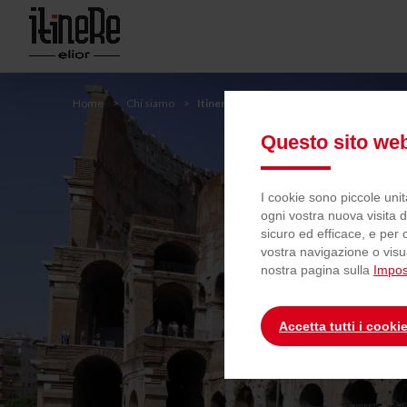
Passa
al
contenuto
principale
YOU
Home
Chi siamo
Itinere
Passa
alla
Questo sito web
ARE
ricerca
HERE
I cookie sono piccole unit
ogni vostra nuova visita d
sicuro ed efficace, e per 
vostra navigazione o visua
nostra pagina sulla
Impos
Accetta tutti i cooki