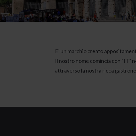
E' un marchio creato appositamen
Il nostro nome comincia con “IT” no
attraverso la nostra ricca gastrono