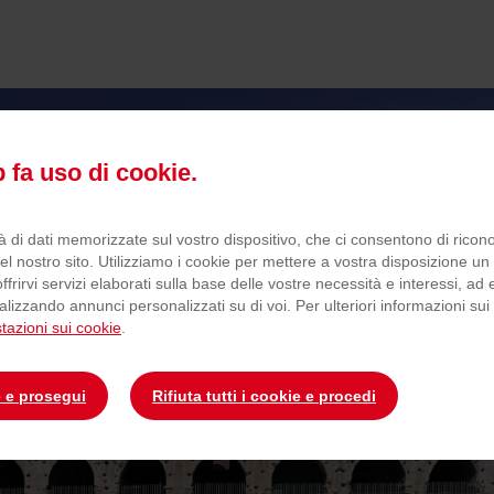
 fa uso di cookie.
à di dati memorizzate sul vostro dispositivo, che ci consentono di ricon
ITINERE
el nostro sito. Utilizziamo i cookie per mettere a vostra disposizione un si
offrirvi servizi elaborati sulla base delle vostre necessità e interessi, ad
lizzando annunci personalizzati su di voi. Per ulteriori informazioni sui
Sapori e attenzioni in movimento
tazioni sui cookie
.
e e prosegui
Rifiuta tutti i cookie e procedi