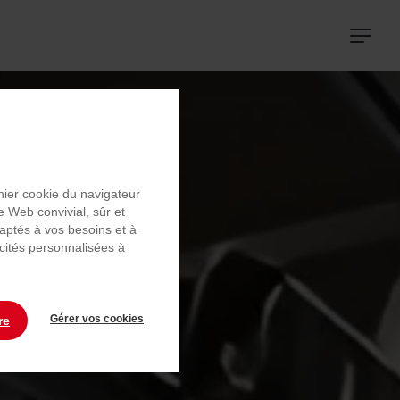
Navigat
principa
chier cookie du navigateur
e Web convivial, sûr et
daptés à vos besoins et à
icités personnalisées à
Gérer vos cookies
re