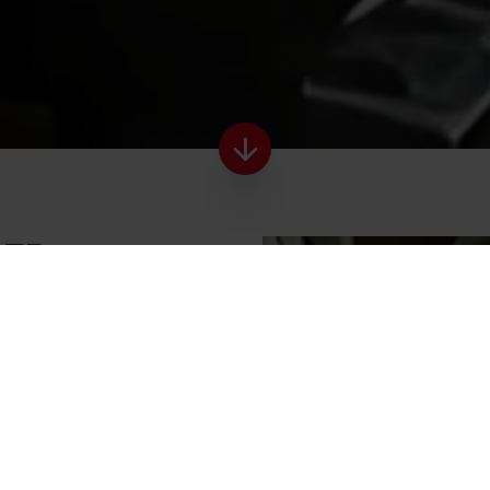
GER
, le large
 la
s d’Itinere
 pour les